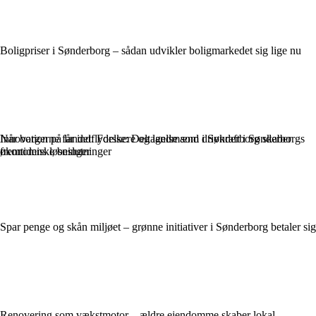
Boligpriser i Sønderborg – sådan udvikler boligmarkedet sig lige nu
Når borgerne får indflydelse: Deltagelse som drivkraft i Sønderborgs
Innovation på landet: Forskere og landmænd i Sønderborg skaber
økonomiske beslutninger
fremtidens løsninger
Spar penge og skån miljøet – grønne initiativer i Sønderborg betaler sig
Renovering som vækstmotor – ældre ejendomme skaber lokal