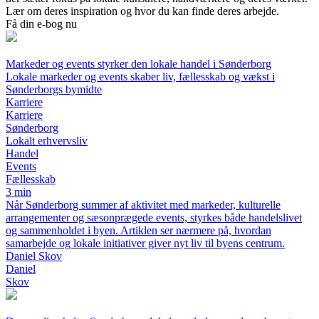
Lær om deres inspiration og hvor du kan finde deres arbejde.
Få din e-bog nu
Markeder og events styrker den lokale handel i Sønderborg
Lokale markeder og events skaber liv, fællesskab og vækst i
Sønderborgs bymidte
Karriere
Karriere
Sønderborg
Lokalt erhvervsliv
Handel
Events
Fællesskab
3 min
Når Sønderborg summer af aktivitet med markeder, kulturelle
arrangementer og sæsonprægede events, styrkes både handelslivet
og sammenholdet i byen. Artiklen ser nærmere på, hvordan
samarbejde og lokale initiativer giver nyt liv til byens centrum.
Daniel Skov
Daniel
Skov