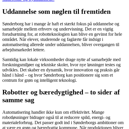
Uddannelse som nøglen til fremtiden
Sønderborg har i mange år haft et stærkt fokus på uddannelse og
samarbejde mellem erhverv og undervisning. Det er en vigtig
forudsætning for, at robotteknologien kan blive en gevinst for hele
området. Når elever, studerende og faglærte får indsigt i
automatisering allerede under uddannelsen, bliver overgangen til
arbejdsmarkedet lettere.
Samtidig kan lokale virksomheder drage nytte af samarbejde med
forskningsmiljøer og tekniske skoler, hvor nye løsninger testes og
udvikles. Det skaber en dynamik, hvor innovation og praksis går
hånd i hånd – og hvor Sønderborg kan positionere sig som et
centrum for grøn og intelligent teknologi.
Robotter og bæredygtighed – to sider af
samme sag
Automatisering handler ikke kun om effektivitet. Mange
robotløsninger bidrager også til at reducere spild, energi- og
materialeforbrug. Det passer godt ind i Sønderborgs ambitioner om
at være en grøn og bæredygtig kommune. Når produktionen bliver