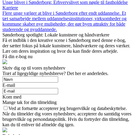
Unge bliver i Sønderborg: Erhvervslivet som nøgle til fastholdelse
Karriere
Flere unge vælger at blive i Sønderborg efter endt uddannelse. Et
tæt samarbejde mellem uddannelsesinstitutioner, virksomheder og
kommune skaber nye muligheder, der gør byen attraktiv for både
studerende og nyuddannede.
Sønderborg spotlight: Lokale kunstnere og håndværkere
Få et indblik i den kreative scene i Sønderborg med denne e-bog,
der sætter fokus på lokale kunstnere, håndværkere og deres værker.
Lær om deres inspiration og hvor du kan finde deres arbejde.
Få din e-bog nu
Skriv dig op til vores nyhedsbrev
Træt af ligegyldige nyhedsbreve? Det her er anderledes.
E-mail
Kom med
Mange tak for din tilmelding
Ved at fortsætte accepterer jeg brugervilkår og databeskyttelse.
Når du tilmelder dig vores nyhedsbrev, accepterer du samtidig vores
brugervilkår og persondatapolitik. Hvis du fortryder din tilmelding,
kan du til enhver tid afmelde dig igen.