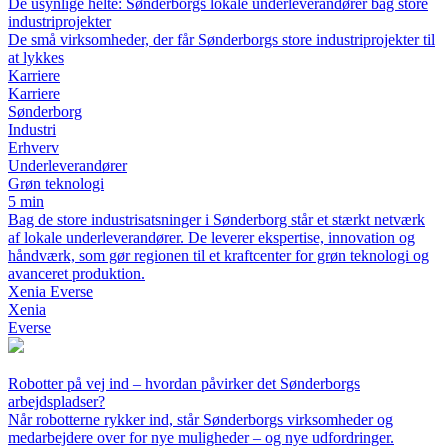
De usynlige helte: Sønderborgs lokale underleverandører bag store
industriprojekter
De små virksomheder, der får Sønderborgs store industriprojekter til
at lykkes
Karriere
Karriere
Sønderborg
Industri
Erhverv
Underleverandører
Grøn teknologi
5 min
Bag de store industrisatsninger i Sønderborg står et stærkt netværk
af lokale underleverandører. De leverer ekspertise, innovation og
håndværk, som gør regionen til et kraftcenter for grøn teknologi og
avanceret produktion.
Xenia Everse
Xenia
Everse
Robotter på vej ind – hvordan påvirker det Sønderborgs
arbejdspladser?
Når robotterne rykker ind, står Sønderborgs virksomheder og
medarbejdere over for nye muligheder – og nye udfordringer.