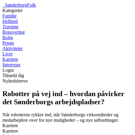
_
SønderborgFolk
Kategorier
Familie
Helbred
Træning
Renovering
Bolig
Penge
Aktiviteter
Livet
Karriere
Interesser
Login
Tilmeld dig
Nyhedsbreve
Robotter på vej ind – hvordan påvirker
det Sønderborgs arbejdspladser?
Når robotterne rykker ind, står Sønderborgs virksomheder og
medarbejdere over for nye muligheder – og nye udfordringer.
Karriere
Karriere