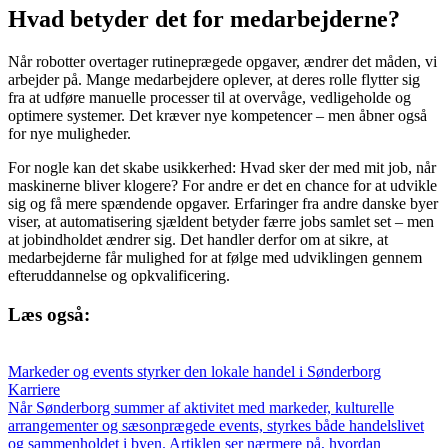
Hvad betyder det for medarbejderne?
Når robotter overtager rutineprægede opgaver, ændrer det måden, vi
arbejder på. Mange medarbejdere oplever, at deres rolle flytter sig
fra at udføre manuelle processer til at overvåge, vedligeholde og
optimere systemer. Det kræver nye kompetencer – men åbner også
for nye muligheder.
For nogle kan det skabe usikkerhed: Hvad sker der med mit job, når
maskinerne bliver klogere? For andre er det en chance for at udvikle
sig og få mere spændende opgaver. Erfaringer fra andre danske byer
viser, at automatisering sjældent betyder færre jobs samlet set – men
at jobindholdet ændrer sig. Det handler derfor om at sikre, at
medarbejderne får mulighed for at følge med udviklingen gennem
efteruddannelse og opkvalificering.
Læs også:
Markeder og events styrker den lokale handel i Sønderborg
Karriere
Når Sønderborg summer af aktivitet med markeder, kulturelle
arrangementer og sæsonprægede events, styrkes både handelslivet
og sammenholdet i byen. Artiklen ser nærmere på, hvordan