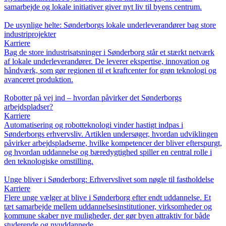
samarbejde og lokale initiativer giver nyt liv til byens centrum.
De usynlige helte: Sønderborgs lokale underleverandører bag store
industriprojekter
Karriere
Bag de store industrisatsninger i Sønderborg står et stærkt netværk
af lokale underleverandører. De leverer ekspertise, innovation og
håndværk, som gør regionen til et kraftcenter for grøn teknologi og
avanceret produktion.
Robotter på vej ind – hvordan påvirker det Sønderborgs
arbejdspladser?
Karriere
Automatisering og robotteknologi vinder hastigt indpas i
Sønderborgs erhvervsliv. Artiklen undersøger, hvordan udviklingen
påvirker arbejdspladserne, hvilke kompetencer der bliver efterspurgt,
og hvordan uddannelse og bæredygtighed spiller en central rolle i
den teknologiske omstilling.
Unge bliver i Sønderborg: Erhvervslivet som nøgle til fastholdelse
Karriere
Flere unge vælger at blive i Sønderborg efter endt uddannelse. Et
tæt samarbejde mellem uddannelsesinstitutioner, virksomheder og
kommune skaber nye muligheder, der gør byen attraktiv for både
studerende og nyuddannede.