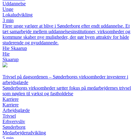
Uddannelse
Unge
Lokaludvikling
3 min
Flere unge vælger at blive i Sønderborg efter endt uddannelse. Et
tæt samarbejde mellem uddannelsesinstitutioner, virksomheder og
kommune skaber nye muligheder, der gør byen attraktiv for både
studerende og nyuddannede.
Hie Skaarup
Hie
Skaarup
Trivsel på dagsordenen – Sønderborgs virksomheder investerer i
arbejdsglæde
Sønderborgs virksomheder sætter fokus på medarbejdernes trivsel
som nøglen til vækst og fastholdelse
Karriere
Karriere
Arbejdsglæde
Trivsel
Erhvervsliv
Sønderborg
Medarbejderudvikling
5 min