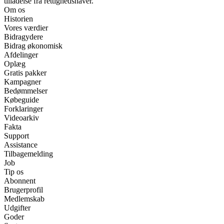
tilladelse fra rettighedshaver.
Om os
Historien
Vores værdier
Bidragydere
Bidrag økonomisk
Afdelinger
Oplæg
Gratis pakker
Kampagner
Bedømmelser
Købeguide
Forklaringer
Videoarkiv
Fakta
Support
Assistance
Tilbagemelding
Job
Tip os
Abonnent
Brugerprofil
Medlemskab
Udgifter
Goder