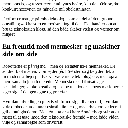
mere præcis, og ressourcerne udnyttes bedre, kan det både styrke
konkurrenceevnen og mindske miljøbelastningen.
Derfor ser mange på robotteknologi som en del af den grønne
omstilling – ikke som en modsætning til den. Det handler om at
bruge teknologien klogt, så den både skaber vækst og værner om
miljøet.
En fremtid med mennesker og maskiner
side om side
Robotterne er på vej ind – men de erstatter ikke mennesket. De
ændrer blot måden, vi arbejder på. I Sønderborg betyder det, at
fremtidens arbejdspladser vil være mere teknologiske, men også
mere samarbejdsorienterede. Mennesker skal fortsat tage
beslutninger, tænke kreativt og skabe relationer – mens maskinerne
tager sig af det gentagne og præcise.
Hvordan udviklingen præcis vil forme sig, afhænger af, hvordan
virksomheder, uddannelsesinstitutioner og medarbejdere vælger at
gribe mulighederne. Men én ting er sikkert: Sønderborg står godt
rustet til at tage imod den teknologiske fremtid – med både viden,
vilje og samarbejde som drivkraft.