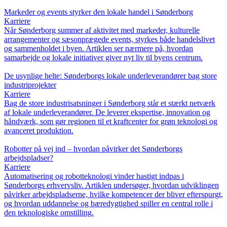
Markeder og events styrker den lokale handel i Sønderborg
Karriere
Når Sønderborg summer af aktivitet med markeder, kulturelle
arrangementer og sæsonprægede events, styrkes både handelslivet
og sammenholdet i byen. Artiklen ser nærmere på, hvordan
samarbejde og lokale initiativer giver nyt liv til byens centrum.
De usynlige helte: Sønderborgs lokale underleverandører bag store
industriprojekter
Karriere
Bag de store industrisatsninger i Sønderborg står et stærkt netværk
af lokale underleverandører. De leverer ekspertise, innovation og
håndværk, som gør regionen til et kraftcenter for grøn teknologi og
avanceret produktion.
Robotter på vej ind – hvordan påvirker det Sønderborgs
arbejdspladser?
Karriere
Automatisering og robotteknologi vinder hastigt indpas i
Sønderborgs erhvervsliv. Artiklen undersøger, hvordan udviklingen
påvirker arbejdspladserne, hvilke kompetencer der bliver efterspurgt,
og hvordan uddannelse og bæredygtighed spiller en central rolle i
den teknologiske omstilling.