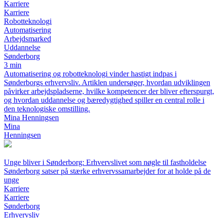
Karriere
Karriere
Robotteknologi
Automatisering
Arbejdsmarked
Uddannelse
Sønderborg
3 min
Automatisering og robotteknologi vinder hastigt indpas i
Sønderborgs erhvervsliv. Artiklen undersøger, hvordan udviklingen
påvirker arbejdspladserne, hvilke kompetencer der bliver efterspurgt,
og hvordan uddannelse og bæredygtighed spiller en central rolle i
den teknologiske omstilling.
Mina Henningsen
Mina
Henningsen
Unge bliver i Sønderborg: Erhvervslivet som nøgle til fastholdelse
Sønderborg satser på stærke erhvervssamarbejder for at holde på de
unge
Karriere
Karriere
Sønderborg
Erhvervsliv