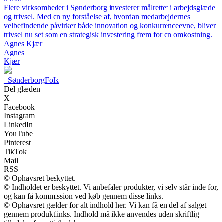
Flere virksomheder i Sønderborg investerer målrettet i arbejdsglæde
og trivsel. Med en ny forståelse af, hvordan medarbejdernes
velbefindende påvirker både innovation og konkurrenceevne, bliver
trivsel nu set som en strategisk investering frem for en omkostning.
Agnes Kjær
Agnes
Kjær
_
SønderborgFolk
Del glæden
X
Facebook
Instagram
LinkedIn
YouTube
Pinterest
TikTok
Mail
RSS
© Ophavsret beskyttet.
© Indholdet er beskyttet. Vi anbefaler produkter, vi selv står inde for,
og kan få kommission ved køb gennem disse links.
© Ophavsret gælder for alt indhold her. Vi kan få en del af salget
gennem produktlinks. Indhold må ikke anvendes uden skriftlig