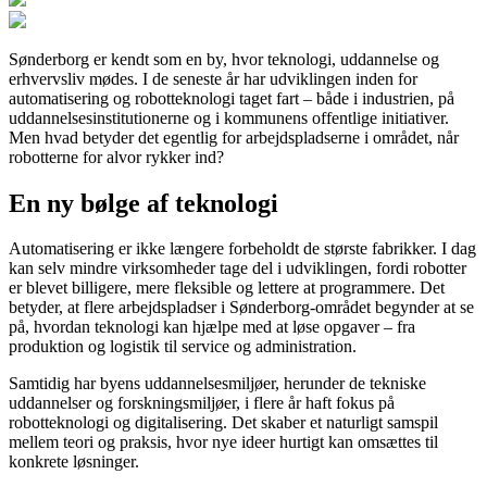
Sønderborg er kendt som en by, hvor teknologi, uddannelse og
erhvervsliv mødes. I de seneste år har udviklingen inden for
automatisering og robotteknologi taget fart – både i industrien, på
uddannelsesinstitutionerne og i kommunens offentlige initiativer.
Men hvad betyder det egentlig for arbejdspladserne i området, når
robotterne for alvor rykker ind?
En ny bølge af teknologi
Automatisering er ikke længere forbeholdt de største fabrikker. I dag
kan selv mindre virksomheder tage del i udviklingen, fordi robotter
er blevet billigere, mere fleksible og lettere at programmere. Det
betyder, at flere arbejdspladser i Sønderborg-området begynder at se
på, hvordan teknologi kan hjælpe med at løse opgaver – fra
produktion og logistik til service og administration.
Samtidig har byens uddannelsesmiljøer, herunder de tekniske
uddannelser og forskningsmiljøer, i flere år haft fokus på
robotteknologi og digitalisering. Det skaber et naturligt samspil
mellem teori og praksis, hvor nye ideer hurtigt kan omsættes til
konkrete løsninger.